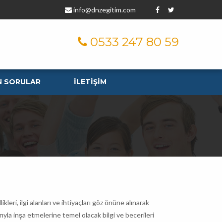
info@dnzegitim.com
0533 247 80 59
N SORULAR
İLETİŞİM
eri, ilgi alanları ve ihtiyaçları göz önüne alınarak
ıyla inşa etmelerine temel olacak bilgi ve becerileri