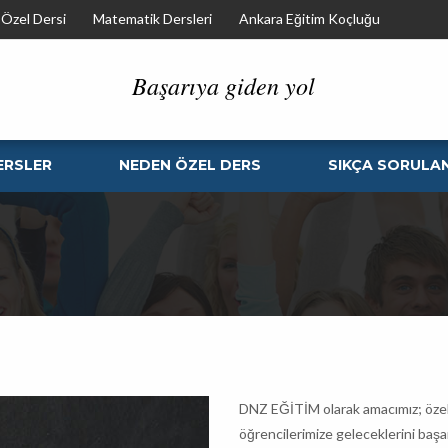
Özel Dersi
Matematik Dersleri
Ankara Eğitim Koçluğu
Başarıya giden yol
ERSLER
NEDEN ÖZEL DERS
SIKÇA SORULA
DNZ EĞİTİM olarak amacımız; özellikl
öğrencilerimize geleceklerini başar